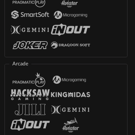
Arcade