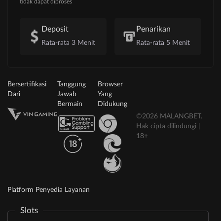
tidak dapat diproses
Deposit
Penarikan
Rata-rata 3 Menit
Rata-rata 5 Menit
Bersertifikasi
Tanggung
Browser
Dari
Jawab
Yang
Bermain
Didukung
©2026 MALANGBET.
Hak cipta dilindungi |
18+
Platform Penyedia Layanan
Slots