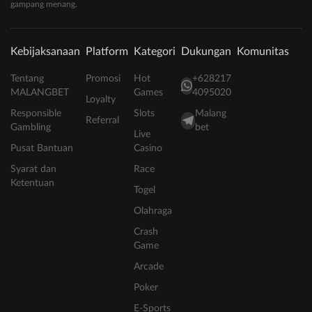
gampang menang.
Kebijaksanaan
Platform
Kategori
Dukungan
Komunitas
Tentang
Promosi
Hot
+628217
MALANGBET
Games
4095020
Loyalty
Responsible
Slots
Malang
Referral
Gambling
bet
Live
Pusat Bantuan
Casino
Syarat dan
Race
Ketentuan
Togel
Olahraga
Crash
Game
Arcade
Poker
E-Sports