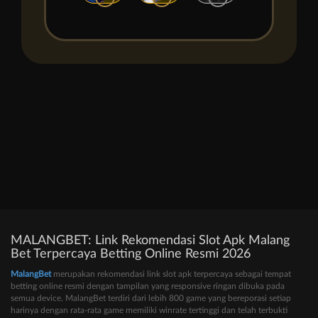
MALANGBET: Link Rekomendasi Slot Apk Malang
Bet Terpercaya Betting Online Resmi 2026
MalangBet
merupakan rekomendasi link slot apk terpercaya sebagai tempat
betting online resmi dengan tampilan yang responsive ringan dibuka pada
semua device. MalangBet terdiri dari lebih 800 game yang bereporasi setiap
harinya dengan rata-rata game memiliki winrate tertinggi dan telah terbukti