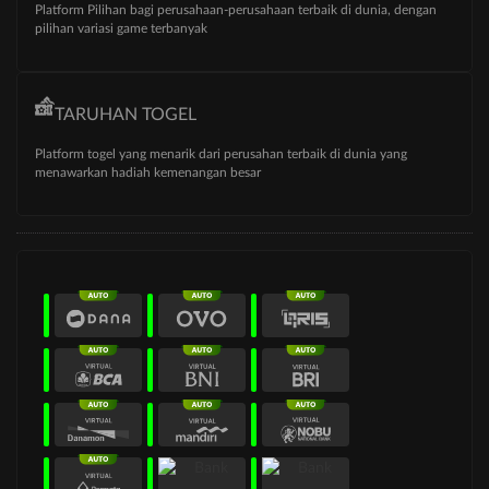
Platform Pilihan bagi perusahaan-perusahaan terbaik di dunia, dengan
pilihan variasi game terbanyak
TARUHAN TOGEL
Platform togel yang menarik dari perusahan terbaik di dunia yang
menawarkan hadiah kemenangan besar