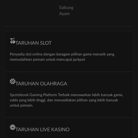
Sabung
Ayam
TARUHAN SLOT
Penyedia slot online dengan beragam pilihan game menarik yang
memudahkan pemain untuk mencapai jackpot
TARUHAN OLAHRAGA
Sportsbook Gaming Platform Terbaik menawarkan lebih banyak game,
odds yang lebih tinggi, dan menyediakan pilihan yang lebih banyak
untuk pemain.
TARUHAN LIVE KASINO