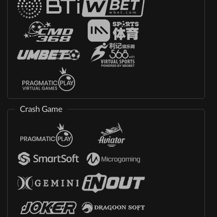
Crash Game