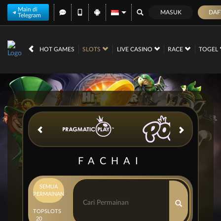
Main di
MASUK
DAF
Telegram
IDR
12,734,178,
HOT GAMES
SLOTS
LIVE CASINO
RACE
TOGEL
FACHAI
SEMUA
PERMAINAN
TOP
SLOTS
20