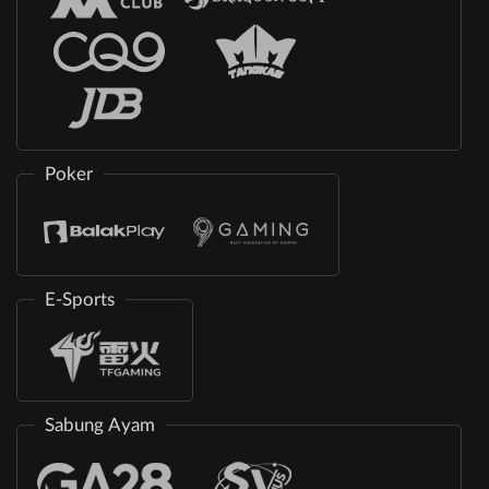
Poker
E-Sports
Sabung Ayam