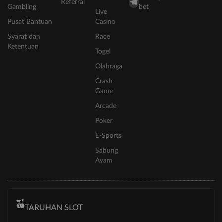
Referral
Gambling
bet
Live
Pusat Bantuan
Casino
Syarat dan
Race
Ketentuan
Togel
Olahraga
Crash
Game
Arcade
Poker
E-Sports
Sabung
Ayam
TARUHAN SLOT