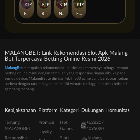
RTP
85%
RTP
84%
RTP
85%
RTP
95%
Fortune Money Boom
ROBIN HOOD
NIGHT MARKET 2
FORTUNE EGG
MALANGBET: Link Rekomendasi Slot Apk Malang
Bet Terpercaya Betting Online Resmi 2026
MalangBet
merupakan rekomendasi link slot apk terpercaya sebagai tempat
betting online resmi dengan tampilan yang responsive ringan dibuka pada
semua device. MalangBet terdiri dari lebih 800 game yang bereporasi setiap
harinya dengan rata-rata game memiliki winrate tertinggi dan telah terbukti
gampang menang.
Kebijaksanaan
Platform
Kategori
Dukungan
Komunitas
Tentang
Promosi
Hot
+628217
MALANGBET
Games
4095020
Loyalty
Responsible
Slots
Malang