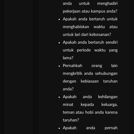
anda untuk menghadiri
pekerjaan atau kampus anda?
Apakah anda bertaruh untuk
menghabiskan waktu atau
untuk lari dari kebosanan?
Apakah anda bertaruh sendiri
untuk periode waktu yang
lama?
Pernahkah orang lain
mengkritik anda sehubungan
dengan kebiasaan taruhan
anda?
Apakah anda kehilangan
minat kepada keluarga,
teman atau hobi anda karena
taruhan?
Apakah anda pernah