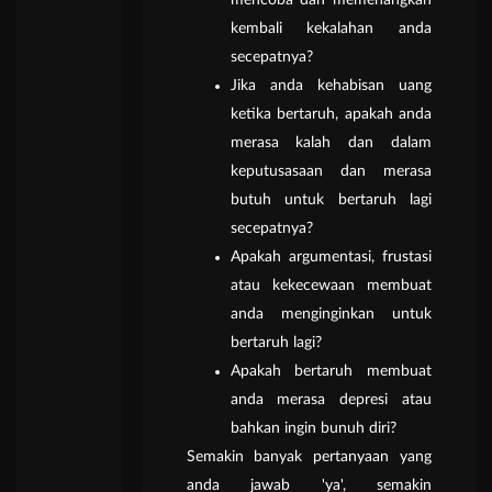
mencoba dan memenangkan
kembali kekalahan anda
secepatnya?
Jika anda kehabisan uang
ketika bertaruh, apakah anda
merasa kalah dan dalam
keputusasaan dan merasa
butuh untuk bertaruh lagi
secepatnya?
Apakah argumentasi, frustasi
atau kekecewaan membuat
anda menginginkan untuk
bertaruh lagi?
Apakah bertaruh membuat
anda merasa depresi atau
bahkan ingin bunuh diri?
Semakin banyak pertanyaan yang
anda jawab 'ya', semakin