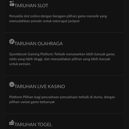
TARUHAN SLOT
Penyedia slot online dengan beragam pilihan game menarik yang
memudahkan pemain untuk mencapai jackpot
TARUHAN OLAHRAGA
Sportsbook Gaming Platform Terbaik menawarkan lebih banyak game,
odds yang lebih tinggi, dan menyediakan pilihan yang lebih banyak
untuk pemain.
TARUHAN LIVE KASINO
Platform Pilihan bagi perusahaan-perusahaan terbaik di dunia, dengan
pilihan variasi game terbanyak
TARUHAN TOGEL