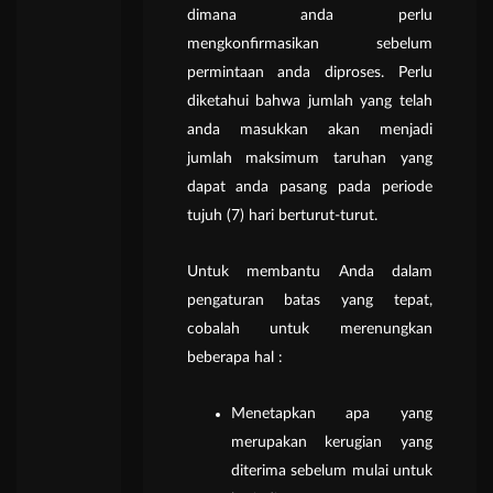
dimana anda perlu
mengkonfirmasikan sebelum
permintaan anda diproses. Perlu
diketahui bahwa jumlah yang telah
anda masukkan akan menjadi
jumlah maksimum taruhan yang
dapat anda pasang pada periode
tujuh (7) hari berturut-turut.
Untuk membantu Anda dalam
pengaturan batas yang tepat,
cobalah untuk merenungkan
beberapa hal :
Menetapkan apa yang
merupakan kerugian yang
diterima sebelum mulai untuk