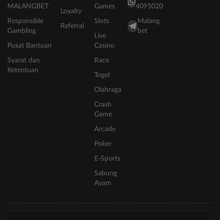
MALANGBET
Games
4095020
Loyalty
Responsible
Slots
Malang
Referral
Gambling
bet
Live
Pusat Bantuan
Casino
Syarat dan
Race
Ketentuan
Togel
Olahraga
Crash
Game
Arcade
Poker
E-Sports
Sabung
Ayam