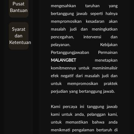
Pusat
mengesahkan taruhan yang
Bantuan
bertanggung jawab seperti halnya
mempromosikan kesadaran akan
Syarat
masalah judi dan meningkatkan
dan
pencegahan, intervensi dan
Ketentuan
pelayanan. Kebijakan
Pertanggungjawaban Permainan
MALANGBET
menetapkan
komitmennya untuk meminimalisir
efek negatif dari masalah judi dan
untuk mempromosikan praktek
perjudian yang bertanggung jawab.
Kami percaya ini tanggung jawab
kami untuk anda, pelanggan kami,
untuk memastikan bahwa anda
menikmati pengalaman bertaruh di