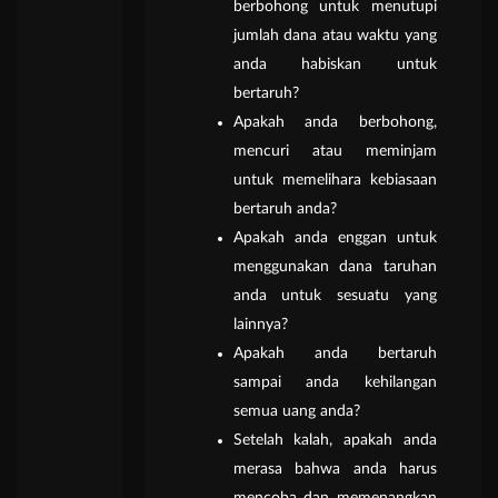
berbohong untuk menutupi
jumlah dana atau waktu yang
anda habiskan untuk
bertaruh?
Apakah anda berbohong,
mencuri atau meminjam
untuk memelihara kebiasaan
bertaruh anda?
Apakah anda enggan untuk
menggunakan dana taruhan
anda untuk sesuatu yang
lainnya?
Apakah anda bertaruh
sampai anda kehilangan
semua uang anda?
Setelah kalah, apakah anda
merasa bahwa anda harus