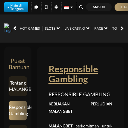
Main di
MASUK
DAF
Telegram
HOT GAMES
SLOTS
LIVE CASINO
RACE
TOGEL
Pusat
Responsible
Bantuan
Gambling
Tentang
MALANGBET
RESPONSIBLE GAMBLING
KEBIJAKAN PERJUDIAN
Responsible
MALANGBET
Gambling
MALANGBET
berkomitmen untuk