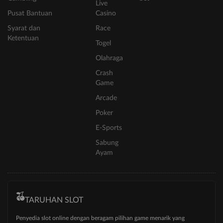
Live
Pusat Bantuan
Casino
Syarat dan
Race
Ketentuan
Togel
Olahraga
Crash
Game
Arcade
Poker
E-Sports
Sabung
Ayam
TARUHAN SLOT
Penyedia slot online dengan beragam pilihan game menarik yang