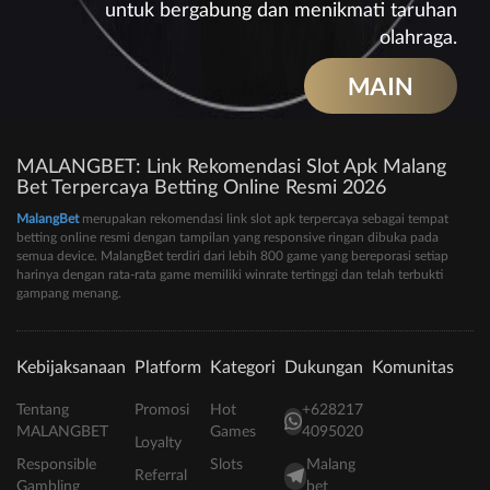
untuk bergabung dan menikmati taruhan
olahraga.
MAIN
MALANGBET: Link Rekomendasi Slot Apk Malang
Bet Terpercaya Betting Online Resmi 2026
MalangBet
merupakan rekomendasi link slot apk terpercaya sebagai tempat
betting online resmi dengan tampilan yang responsive ringan dibuka pada
semua device. MalangBet terdiri dari lebih 800 game yang bereporasi setiap
harinya dengan rata-rata game memiliki winrate tertinggi dan telah terbukti
gampang menang.
Kebijaksanaan
Platform
Kategori
Dukungan
Komunitas
Tentang
Promosi
Hot
+628217
MALANGBET
Games
4095020
Loyalty
Responsible
Slots
Malang
Referral
Gambling
bet