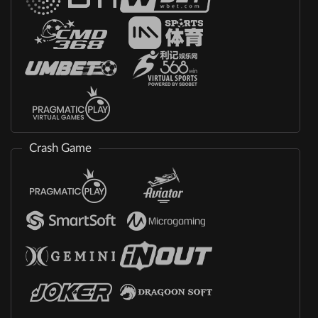
Crash Game