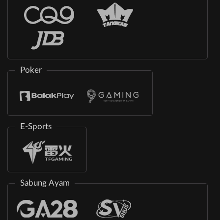
Poker
E-Sports
Sabung Ayam