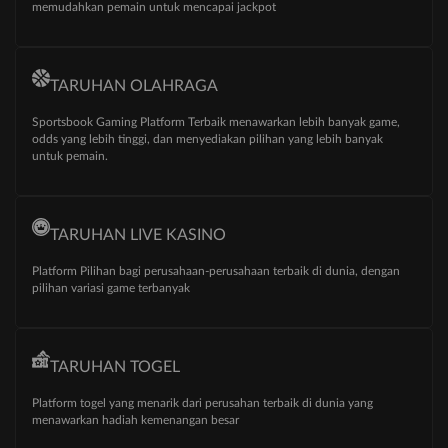
memudahkan pemain untuk mencapai jackpot
TARUHAN OLAHRAGA
Sportsbook Gaming Platform Terbaik menawarkan lebih banyak game,
odds yang lebih tinggi, dan menyediakan pilihan yang lebih banyak
untuk pemain.
TARUHAN LIVE KASINO
Platform Pilihan bagi perusahaan-perusahaan terbaik di dunia, dengan
pilihan variasi game terbanyak
TARUHAN TOGEL
Platform togel yang menarik dari perusahan terbaik di dunia yang
menawarkan hadiah kemenangan besar