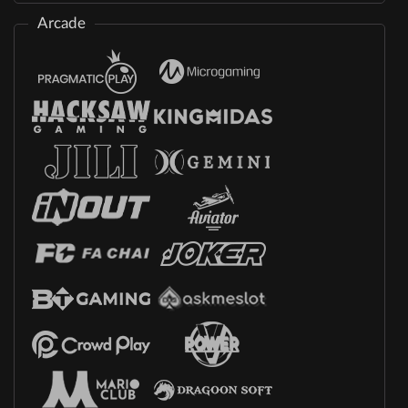
Arcade