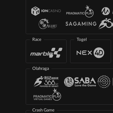
Race
Togel
Olahraga
Crash Game