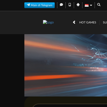
Main di Telegram
HOT GAMES
SL