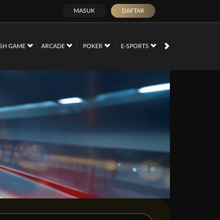
MASUK
DAFTAR
SH GAME
ARCADE
POKER
E-SPORTS
SABUNG AYAM