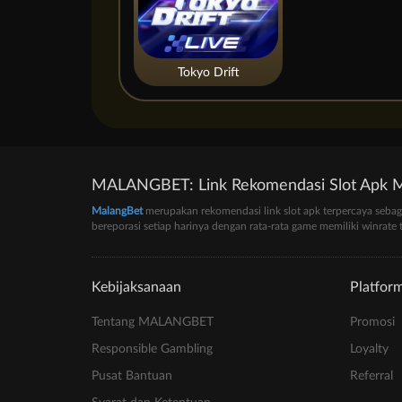
Tokyo Drift
MALANGBET: Link Rekomendasi Slot Apk Ma
MalangBet
merupakan rekomendasi link slot apk terpercaya sebaga
bereporasi setiap harinya dengan rata-rata game memiliki winrate
Kebijaksanaan
Platfor
Tentang MALANGBET
Promosi
Responsible Gambling
Loyalty
Pusat Bantuan
Referral