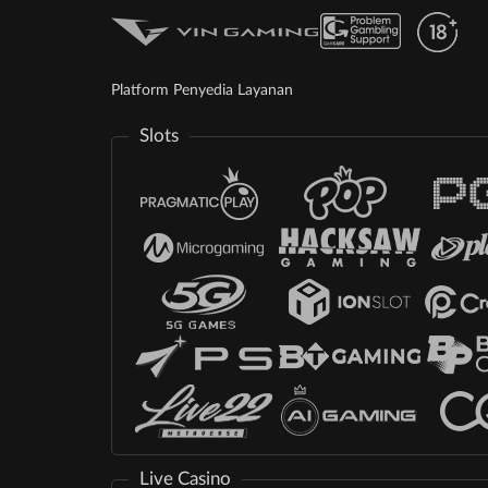
Platform Penyedia Layanan
Slots
Live Casino