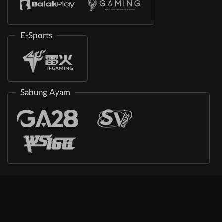
E-Sports
Sabung Ayam