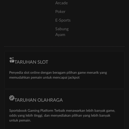
Arcade
Poker
E-Sports
Sabung
Ayam
TARUHAN SLOT
Penyedia slot online dengan beragam pilihan game menarik yang
memudahkan pemain untuk mencapai jackpot
TARUHAN OLAHRAGA
Sportsbook Gaming Platform Terbaik menawarkan lebih banyak game,
odds yang lebih tinggi, dan menyediakan pilihan yang lebih banyak
untuk pemain.