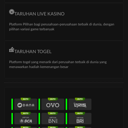
TARUHAN LIVE KASINO
Platform Pilihan bagi perusahaan-perusahaan terbaik di dunia, dengan
pilihan variasi game terbanyak
TARUHAN TOGEL
Platform togel yang menarik dari perusahan terbaik di dunia yang
menawarkan hadiah kemenangan besar