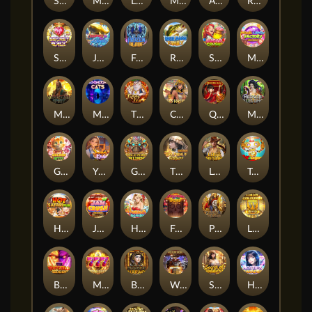
Skull Lord
Monkey King
Last Valkyrie
Miracle Ring
Aero Adventure
Royal Princess
Secret Ball
Journey to the Abyss
Frozen Blade
Reel Bass Family
Sugar Crush!
Magic Candy Factory
Mountain Spirit
Moonlight Cats
Tiggy Luck
Cleo’s Fortune
Queen's Bow
Medusa’s Blessing
Golden Kitty
Yummy Kitchen
Gold Mine Rush
The Fates of Sisters
Lost Treasure
Toy of Legend
Hot Safari Run
Jam Crush
Hottie’s Vacation
Festival of the Dead
Pirate's Treasure
Lucky Goldbar
Buffalo Begins
Mega Sevens
Book of Pharaoh
Western Sherrif
Secret of Goddess
Hottie’s Paradise