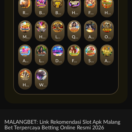
Rhino King
Bonanza Coins
Big Sevens Jackpot
Halloween Ghost
Fury Fighters
Hit Mahjong Wins
Mahjong Super Wins
Hidden City
Legacy of Midas
Quests of Olympus
Astro Luck
Olympus Legend
Amazing Soda Rush
Legend of Tarzan
Double Race
Fantastic Faries
Santa in the Summer
Ancient Stones
Holy Knight
Wolf Begins
MALANGBET: Link Rekomendasi Slot Apk Malang
Bet Terpercaya Betting Online Resmi 2026