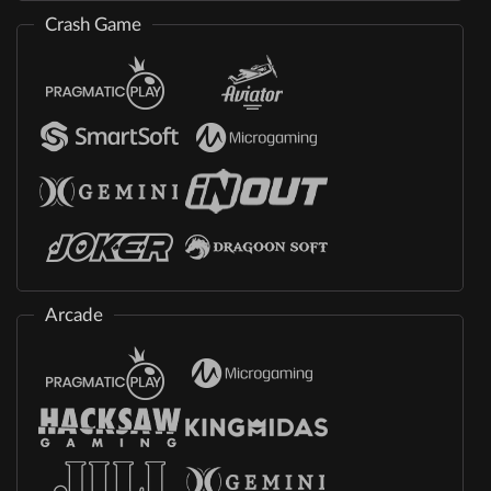
Crash Game
Arcade