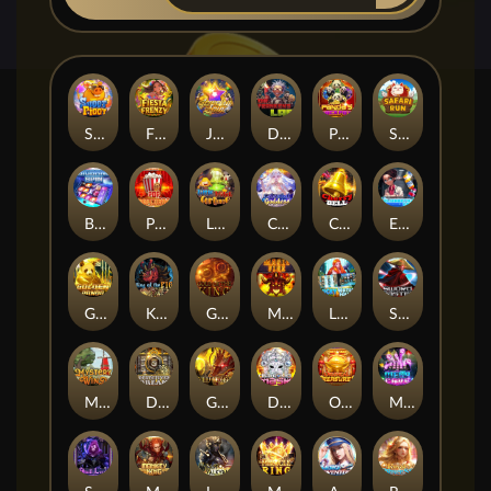
Shoot Piggy
Fiesta Frenzy
Jewely Spin
Dr.Franken’s Lab
Panda’s Jackpot
Safari Run
BigBang Spin
Pop Popcorns
Little Witch's Fortune
Celestial Goddess
Cherry Bell
Elizabeth Lab
Golden Panda
King of Pig
Gold of the King
Magic Fire
Lucky Waterfalls
Sword Master
Mystery Wind
Detective’s Dream
Gold Dragon
Diamond Mask
Oriental Treasures
Mega Cave