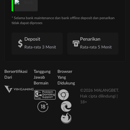
* Selama bank maintenance dan bank offline deposit dan penarikan
tidak dapat diproses
Deposit
Penarikan
Rata-rata 3 Menit
Rata-rata 5 Menit
Bersertifikasi
Tanggung
Browser
Dari
Jawab
Yang
Bermain
Didukung
©2026 MALANGBET.
Hak cipta dilindungi |
18+