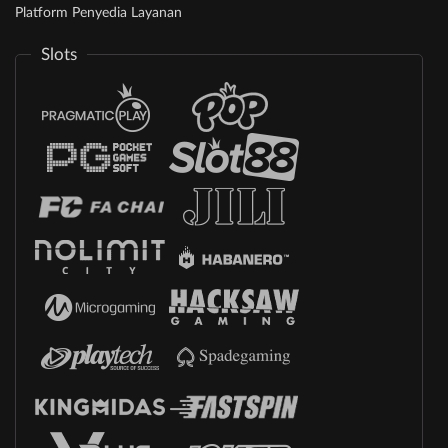
Platform Penyedia Layanan
Slots