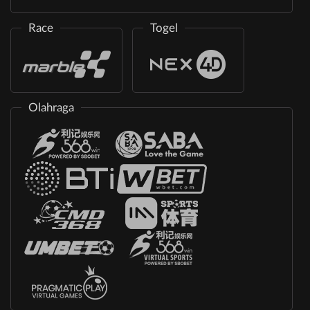
Race
Togel
Olahraga