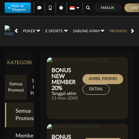
Main di
MASUK
DAF
Telegram
PROMOSI
ARCADE
POKER
E-SPORTS
SABUNG AYAM
KATEGORI
BONUS
NEW
AMBIL PROMO
Semua
MEMBER
Semua
Event
20%
DETAIL
Promosi
Provider
Tanggal akhir:
11-Nov-2043
Semua
Promosi
Member
BONUS