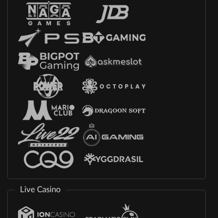
Live Casino