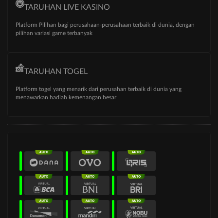
TARUHAN LIVE KASINO
Platform Pilihan bagi perusahaan-perusahaan terbaik di dunia, dengan
pilihan variasi game terbanyak
TARUHAN TOGEL
Platform togel yang menarik dari perusahan terbaik di dunia yang
menawarkan hadiah kemenangan besar