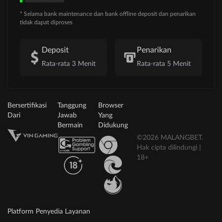
* Selama bank maintenance dan bank offline deposit dan penarikan
tidak dapat diproses
Deposit
Penarikan
Rata-rata 3 Menit
Rata-rata 5 Menit
Bersertifikasi
Tanggung
Browser
Dari
Jawab
Yang
Bermain
Didukung
©2026 MALANGBET.
Hak cipta dilindungi |
18+
Platform Penyedia Layanan