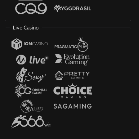
Live Casino