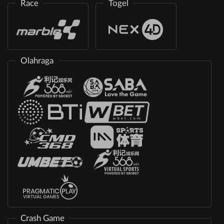
Race
Togel
Olahraga
Crash Game