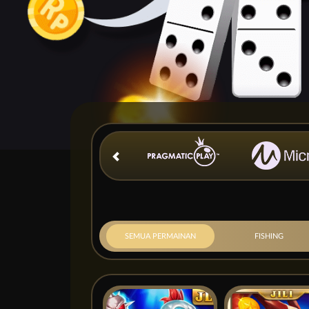
SEMUA PERMAINAN
FISHING