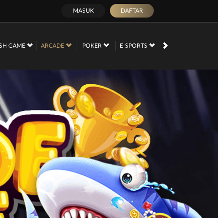
MASUK
DAFTAR
SH GAME
ARCADE
POKER
E-SPORTS
SABUNG AYAM