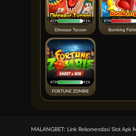
RTP
91%
RTP
Dinosaur Tycoon
Bombing Fishi
RTP
92%
FORTUNE ZOMBIE
MALANGBET: Link Rekomendasi Slot Apk Ma