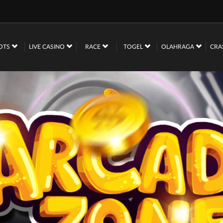
OTS
LIVE CASINO
RACE
TOGEL
OLAHRAGA
CRA