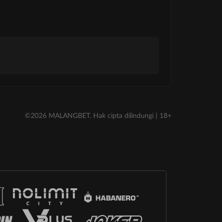
©2026 MALANGBET. Hak cipta dilindungi | 18+