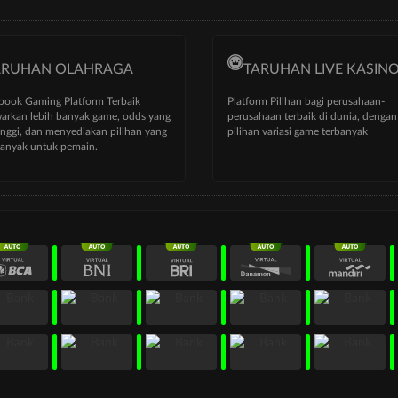
ARUHAN OLAHRAGA
TARUHAN LIVE KASIN
book Gaming Platform Terbaik
Platform Pilihan bagi perusahaan-
rkan lebih banyak game, odds yang
perusahaan terbaik di dunia, dengan
tinggi, dan menyediakan pilihan yang
pilihan variasi game terbanyak
banyak untuk pemain.