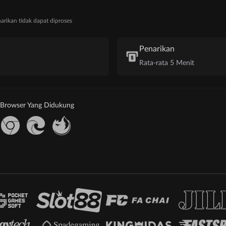
arikan tidak dapat diproses
Penarikan
Rata-rata 5 Menit
Browser Yang Didukung