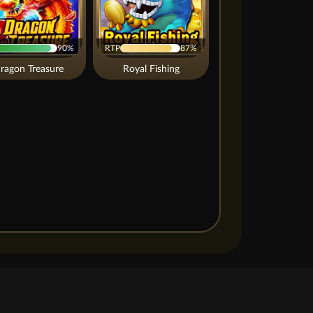
90%
RTP
87%
ragon Treasure
Royal Fishing