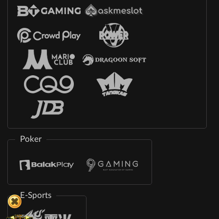
Poker
E-Sports