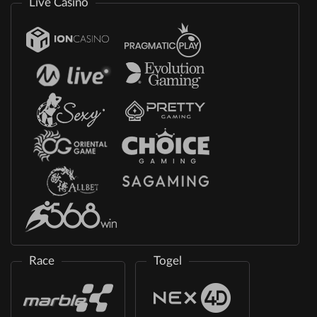
Live Casino
Race
Togel