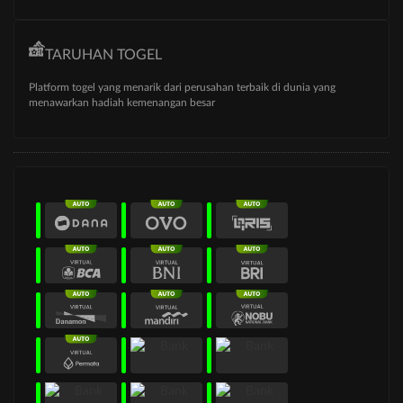
TARUHAN TOGEL
Platform togel yang menarik dari perusahan terbaik di dunia yang
menawarkan hadiah kemenangan besar