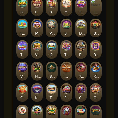
Bicho
European Roulette
Bai Cao Black & Red
Minesweeper
Teen Patti Versus
Indonesian Animal Dice
Fruit Roulette
Money Wheel Deluxe
Vietnam Fish Prawn Crab
Burmese 6 Animals
Dota Hi-Lo
Bonus Dice
Tongits
Vietnam Rock Paper Scissors
Kingmaker Pok Deng
Thai Fish Prawn Crab GO!
Baccarat: Multi
Bai Cao Mystic Four
Video Poker
Heist
Blackjack
Iron Dome
7 Up 7 Down
KM Power Ball
Coin Toss
KM Virtual Greyhound Racing
Toon Crash
Poker Roulette
Cards Hi Lo
Coin Pusher