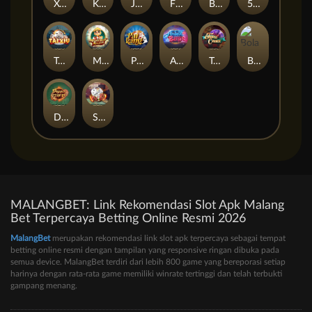
Xoc Dia Lightning
KM Virtual Horse Racing
Jogo De Bozo
Fish Prawn Crab 2
Bai Cao
5 Card Poker
Tai Xiu
Monkey King Roulette
Pai Kang
Andar Bahar
Triple Chance
Bola Golek
Dragon Tiger 2
Sic Bo
MALANGBET: Link Rekomendasi Slot Apk Malang
Bet Terpercaya Betting Online Resmi 2026
MalangBet
merupakan rekomendasi link slot apk terpercaya sebagai tempat
betting online resmi dengan tampilan yang responsive ringan dibuka pada
semua device. MalangBet terdiri dari lebih 800 game yang bereporasi setiap
harinya dengan rata-rata game memiliki winrate tertinggi dan telah terbukti
gampang menang.