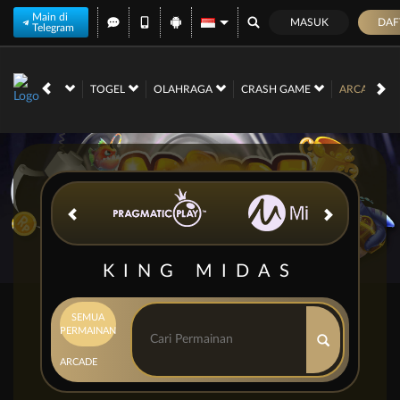
Main di
MASUK
DAF
Telegram
NO
RACE
TOGEL
OLAHRAGA
CRASH GAME
ARCADE
KING MIDAS
SEMUA
PERMAINAN
ARCADE