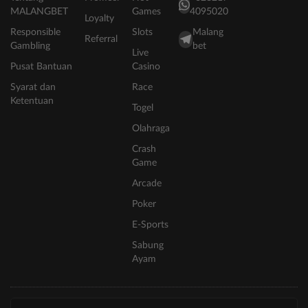
MALANGBET
Games
4095020
Loyalty
Responsible
Slots
Malang
Referral
Gambling
bet
Live
Pusat Bantuan
Casino
Syarat dan
Race
Ketentuan
Togel
Olahraga
Crash
Game
Arcade
Poker
E-Sports
Sabung
Ayam