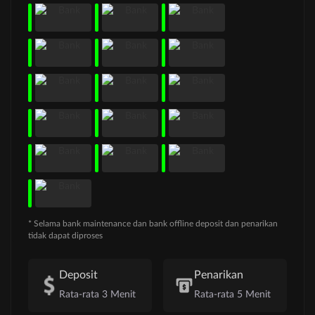
* Selama bank maintenance dan bank offline deposit dan penarikan
tidak dapat diproses
Deposit
Penarikan
Rata-rata 3 Menit
Rata-rata 5 Menit