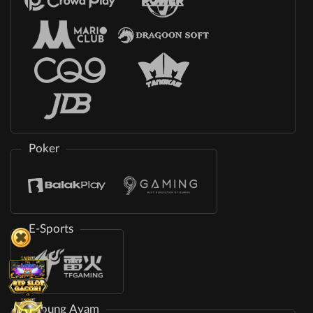
Poker
E-Sports
Sabung Ayam