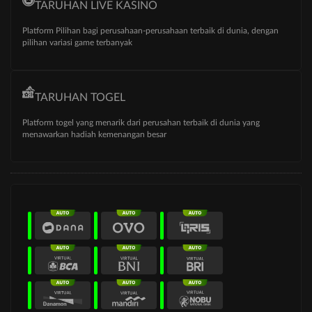
TARUHAN LIVE KASINO
Platform Pilihan bagi perusahaan-perusahaan terbaik di dunia, dengan
pilihan variasi game terbanyak
TARUHAN TOGEL
Platform togel yang menarik dari perusahan terbaik di dunia yang
menawarkan hadiah kemenangan besar