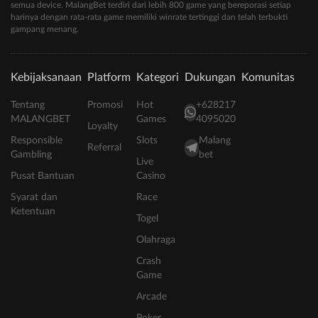
semua device. MalangBet terdiri dari lebih 800 game yang bereporasi setiap
harinya dengan rata-rata game memiliki winrate tertinggi dan telah terbukti
gampang menang.
Kebijaksanaan
Platform
Kategori
Dukungan
Komunitas
Tentang
Promosi
Hot
+628217
MALANGBET
Games
4095020
Loyalty
Responsible
Slots
Malang
Referral
Gambling
bet
Live
Pusat Bantuan
Casino
Syarat dan
Race
Ketentuan
Togel
Olahraga
Crash
Game
Arcade