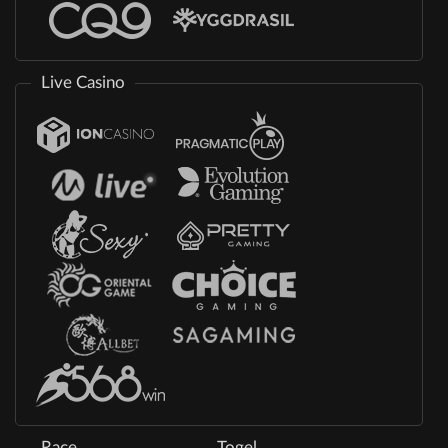
Live Casino
Race
Togel