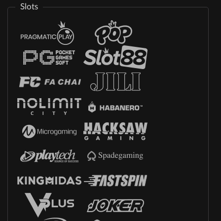
Slots